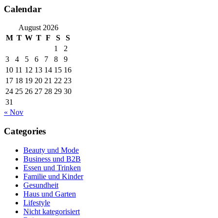
Calendar
August 2026
M
T
W
T
F
S
S
1
2
3
4
5
6
7
8
9
10
11
12
13
14
15
16
17
18
19
20
21
22
23
24
25
26
27
28
29
30
31
« Nov
Categories
Beauty und Mode
Business und B2B
Essen und Trinken
Familie und Kinder
Gesundheit
Haus und Garten
Lifestyle
Nicht kategorisiert