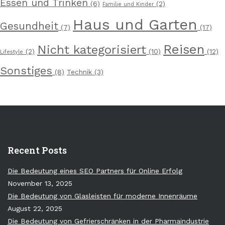
Essen und Trinken
(6)
(2)
Familie und Kinder
Haus und Garten
Gesundheit
(7)
(17)
Reisen
Nicht kategorisiert
(2)
(10)
(12)
Lifestyle
Sonstiges
(8)
Technik
(3)
Recent Posts
Die Bedeutung eines SEO Partners für Online Erfolg
November 13, 2025
Die Bedeutung von Glasleisten für moderne Innenräume
August 22, 2025
Die Bedeutung von Gefrierschränken in der Pharmaindustrie