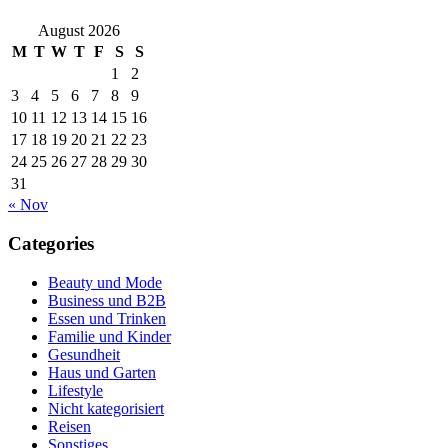
August 2026
M
T
W
T
F
S
S
1
2
3
4
5
6
7
8
9
10
11
12
13
14
15
16
17
18
19
20
21
22
23
24
25
26
27
28
29
30
31
« Nov
Categories
Beauty und Mode
Business und B2B
Essen und Trinken
Familie und Kinder
Gesundheit
Haus und Garten
Lifestyle
Nicht kategorisiert
Reisen
Sonstiges